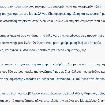
ζόμαστε το προφητικό μας χάρισμα που απορρέει από την αφιερωμένη ζωή : τ
 του χαρίσματος του Μαρκελλίνου Champagnat, την υλική και πνευματική μ
ας αποστολή στηρίζεται στην ελευθερία καθώς και στη διαθεσιμότητα που δια
 επαγγελματική μας κατάρτιση, το ζήλο να ανταποκριθούμε στις προσωπικές
αι κοινωνικής μας ζωής. Ως Χριστιανοί, μαρτυρούμε με τη ζωή μας ότι κάθε
ιο, να ανιχνεύει στο Ιησού Χριστό το βαθύτερο νόημα της ζωής.
ια υπεύθυνη επαγγελματική και ποιμαντική δράση. Συμμετέχουμε στα προγρά
στους δύο αυτούς τομείς, την αναζήτησή μας μαζί με άλλους των μεθόδων κα
η της σημερινής νεολαίας και τέλος να κατανοήσουμε καλύτερα την ιδιαιτερ
είναι σε θέση να προβάλλουν και να βιώνουν τις θεμελιώδεις Μαριανές αξίες
σσότερο από οποιονδήποτε άλλο, αποτελούν την εικόνα του Μαρκελίνου Cha