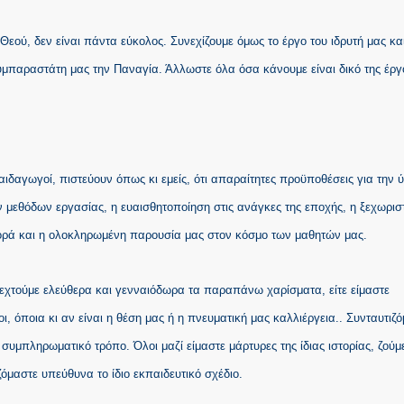
ού, δεν είναι πάντα εύκολος. Συνεχίζουμε όμως το έργο του ιδρυτή μας και
υμπαραστάτη μας την Παναγία. Άλλωστε όλα όσα κάνουμε είναι δικό της έργ
αιδαγωγοί, πιστεύουν όπως κι εμείς, ότι απαραίτητες προϋποθέσεις για την 
ν μεθόδων εργασίας, η ευαισθητοποίηση στις ανάγκες της εποχής, η ξεχωρισ
ορά και η ολοκληρωμένη παρουσία μας στον κόσμο των μαθητών μας.
εχτούμε ελεύθερα και γενναιόδωρα τα παραπάνω χαρίσματα, είτε είμαστε
μοι, όποια κι αν είναι η θέση μας ή η πνευματική μας καλλιέργεια.. Συνταυτιζ
συμπληρωματικό τρόπο. Όλοι μαζί είμαστε μάρτυρες της ίδιας ιστορίας, ζούμ
όμαστε υπεύθυνα το ίδιο εκπαιδευτικό σχέδιο.