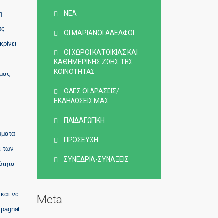
ΝΈΑ
η
ας
ΟΙ ΜΑΡΙΑΝΟΊ ΑΔΕΛΦΟΊ
κρίνει
ΟΙ ΧΏΡΟΙ ΚΑΤΟΙΚΊΑΣ ΚΑΙ
ΚΑΘΗΜΕΡΙΝΉΣ ΖΩΉΣ ΤΗΣ
ΚΟΙΝΌΤΗΤΑΣ
 μας
ΌΛΕΣ ΟΙ ΔΡΆΣΕΙΣ/
ΕΚΔΗΛΏΣΕΙΣ ΜΑΣ
ΠΑΙΔΑΓΩΓΙΚΉ
μματα
ΠΡΟΣΕΥΧΉ
ι των
ΣΥΝΈΔΡΙΑ-ΣΥΝΆΞΕΙΣ
ότητα
 και να
Meta
mpagnat