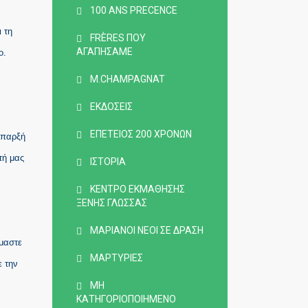
100 ANS PRECENCE
 τη
FRÈRES ΠΟΥ
ΑΓΑΠΉΣΑΜΕ
ο.
M.CHAMPAGNAT
ΕΚΔΌΣΕΙΣ
ΕΠΈΤΕΙΟΣ 200 ΧΡΌΝΩΝ
ύπαρξή
τή μας
ΙΣΤΟΡΊΑ
ΚΈΝΤΡΟ ΕΚΜΆΘΗΣΗΣ
ΞΈΝΗΣ ΓΛΏΣΣΑΣ
ΜΑΡΙΑΝΟΊ ΝΈΟΙ ΣΕ ΔΡΆΣΗ
όμαστε
ΜΑΡΤΥΡΊΕΣ
ε την
ΜΗ
ΚΑΤΗΓΟΡΙΟΠΟΙΗΜΈΝΟ