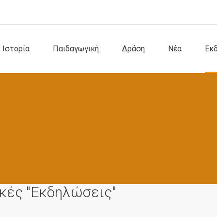
Ιστορία
Παιδαγωγική
Δράση
Νέα
Εκ
ικές "Εκδηλώσεις"