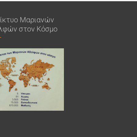
δίκτυο Μαριανών
λφών στον Κόσμο