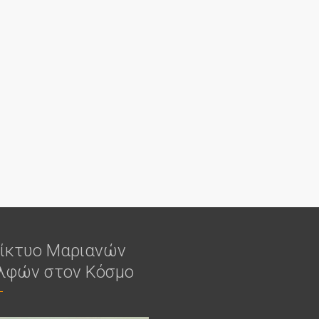
δίκτυο Μαριανών
λφών στον Κόσμο