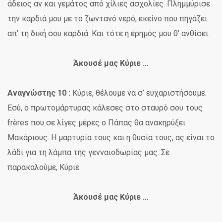
άδειος αν και γεμάτος από χίλιες ασχολίες. Πλημμύρισε
την καρδιά μου με το ζωντανό νερό, εκείνο που πηγάζει
απ’ τη δική σου καρδιά. Και τότε η έρημός μου θ’ ανθίσει.
Άκουσέ μας Κύριε …
Αναγνώστης 10 :
Κύριε, θέλουμε να σ’ ευχαριστήσουμε.
Εσύ, ο πρωτομάρτυρας κάλεσες στο σταυρό σου τους
frères που σε λίγες μέρες ο Πάπας θα ανακηρύξει
Μακάριους. Η μαρτυρία τους και η θυσία τους, ας είναι το
λάδι για τη λάμπα της γενναιοδωρίας μας. Σε
παρακαλούμε, Κύριε.
Άκουσέ μας Κύριε …